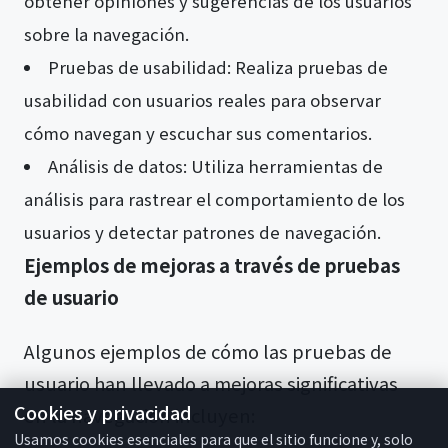
obtener opiniones y sugerencias de los usuarios
sobre la navegación.
Pruebas de usabilidad: Realiza pruebas de
usabilidad con usuarios reales para observar
cómo navegan y escuchar sus comentarios.
Análisis de datos: Utiliza herramientas de
análisis para rastrear el comportamiento de los
usuarios y detectar patrones de navegación.
Ejemplos de mejoras a través de pruebas
de usuario
Algunos ejemplos de cómo las pruebas de
usuario han llevado a mejoras significativas
Cookies y privacidad
en la navegación incluyen:
Usamos cookies esenciales para que el sitio funcione y, solo