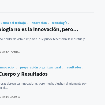
Futuro del trabajo
Innovacion
tecnología
ología no es la innovación, pero…
no perder de vista el impacto que puede tener sobre la industria y
…
4 MIN DE LECTURA
Innovacion
preparación organizacional
resultados
Cuerpo y Resultados
resas desean ser innovadoras, pero muchas luchan diariamente por
ar el…
5 MIN DE LECTURA