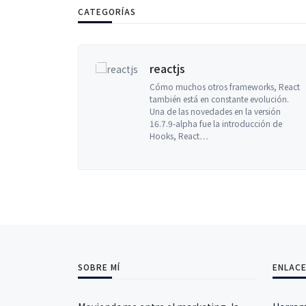
CATEGORÍAS
reactjs
ículos,
Cómo muchos otros frameworks, React
sta de las
también está en constante evolución.
 seguro de
Una de las novedades en la versión
s de una…
16.7.9-alpha fue la introducción de
Hooks, React…
SOBRE MÍ
ENLACE