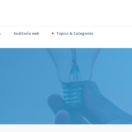
s
Auditoría web
Topics & Categories
Cada vez tomamos más decisiones acompañados por una recomendación automática.Una plataforma elige…