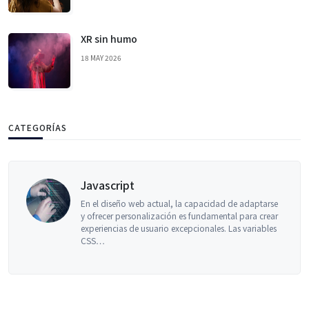
XR sin humo
18 MAY 2026
CATEGORÍAS
Mitos
ad de adaptarse
Llegamos al último artículo de nuest
ntal para crear
algunos de los mitos de comunicac
. Las variables
comunes. Pero antes de seguir, te r
artículos…