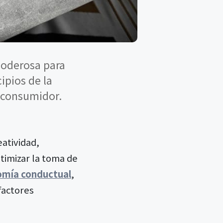
poderosa para
ipios de la
l consumidor.
eatividad,
timizar la toma de
mía conductual
,
factores