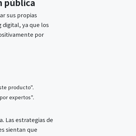
n pública
dar sus propias
igital, ya que los
positivamente por
ste producto".
or expertos".
. Las estrategias de
es sientan que