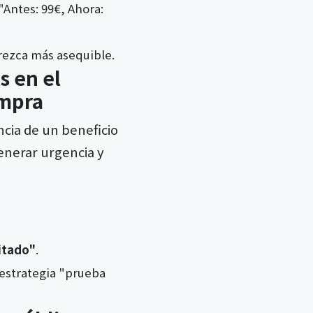
"Antes: 99€, Ahora:
rezca más asequible.
s en el
ompra
cia de un beneficio
generar urgencia y
itado"
.
(estrategia "prueba