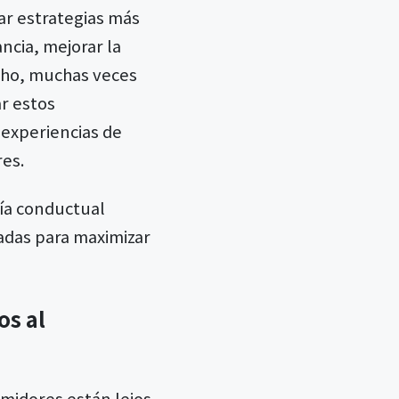
ar estrategias más
ncia, mejorar la
echo, muchas veces
ar estos
 experiencias de
res.
mía conductual
adas para maximizar
os al
midores están lejos