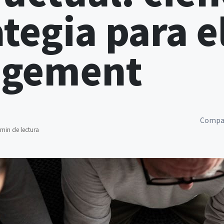
ategia para e
agement
Compar
 min de lectura