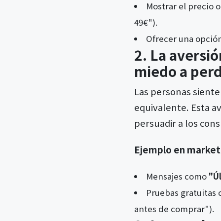
Mostrar el precio o
49€").
Ofrecer una opción
2. La aversió
miedo a perd
Las personas siente
equivalente. Esta av
persuadir a los con
Ejemplo en market
Mensajes como
"Ú
Pruebas gratuitas c
antes de comprar").