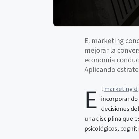
El marketing con
mejorar la conver
economía conductu
Aplicando estrat
E
l
marketing di
incorporando 
decisiones de
una disciplina que 
psicológicos, cogni