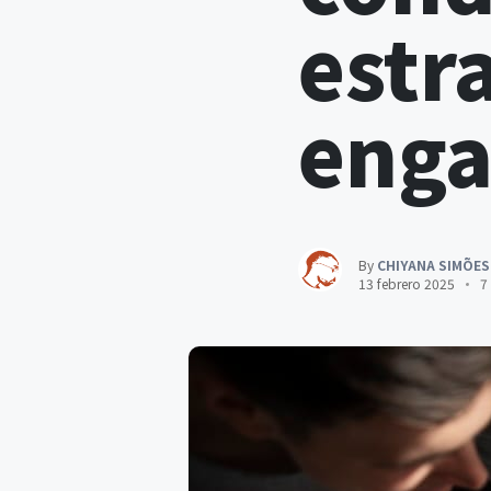
estr
eng
By
CHIYANA SIMÕES
13 febrero 2025
7