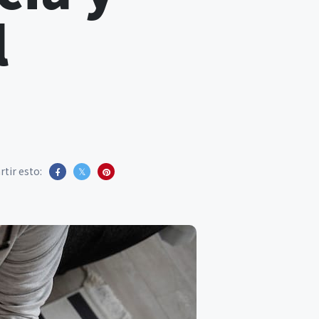
l
tir esto: