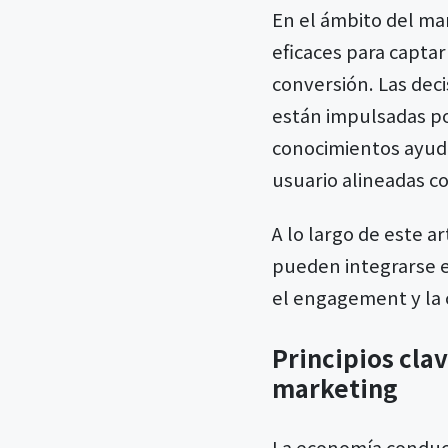
En el ámbito del ma
eficaces para captar
conversión. Las dec
están impulsadas por
conocimientos ayuda
usuario alineadas c
A lo largo de este 
pueden integrarse e
el engagement y la 
Principios cla
marketing
La economía conduct