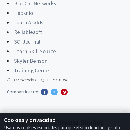
BlueCat Networks
Hackr.io
LearnWorlds
Reliablesoft
SCI Journal
Learn Skill Source
Skyler Benson
Training Center
0 comentarios
0
me gusta
Compartir esto:
Cookies y privacidad
Chiyana Simões
Usamos cookies esenciales para que el sitio funcione y, solo