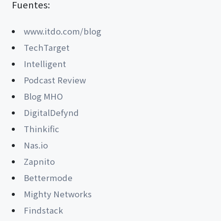
Fuentes:
www.itdo.com/blog
TechTarget
Intelligent
Podcast Review
Blog MHO
DigitalDefynd
Thinkific
Nas.io
Zapnito
Bettermode
Mighty Networks
Findstack