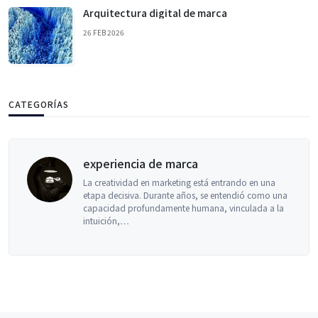
Arquitectura digital de marca
26 FEB 2026
CATEGORÍAS
encia de marca
herra
vidad en marketing está entrando en una
Si aún 
cisiva. Durante años, se entendió como una
contesta
d profundamente humana, vinculada a la
cambiad
n,…
llama 