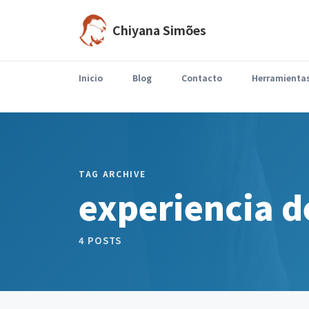
Chiyana Simões
Inicio
Blog
Contacto
Herramienta
Llega agosto y el ritmo cambia.Parte del equipo está de vacaciones, disminuyen las reuniones,…
TAG ARCHIVE
experiencia 
4 POSTS