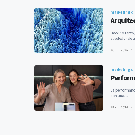
marketing di
Arquite
Hace no tanto,
alrededor de
26 FEB 2026
marketing di
Perform
La performance
con una…
19 FEB 2026