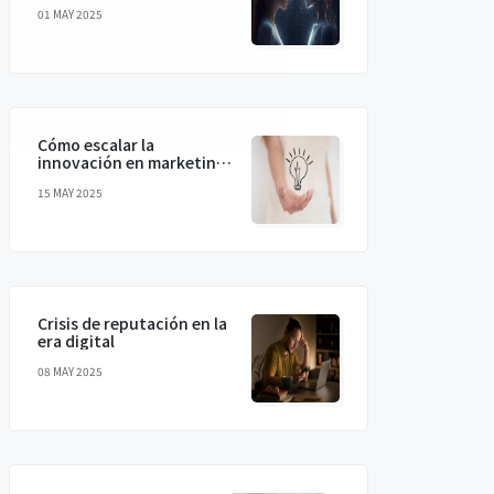
humanizando la IA para
01 MAY 2025
conectar de verdad
Cómo escalar la
innovación en marketing
sin perder la magia
15 MAY 2025
Crisis de reputación en la
era digital
08 MAY 2025