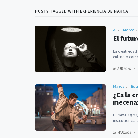
POSTS TAGGED WITH EXPERIENCIA DE MARCA
AI
Marca
El futur
La creatividad
entendió co
09 ABR 2026
Marca
Est
¿Es la 
mecena
Durante siglos
instituciones
26 MAR 2026