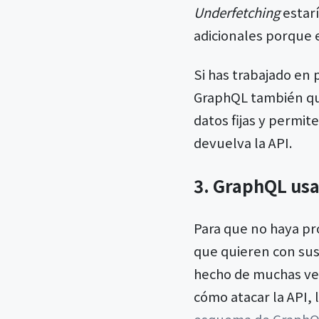
Underfetching
estarí
adicionales porque 
Si has trabajado en
GraphQL también qui
datos fijas y permit
devuelva la API.
3. GraphQL us
Para que no haya pr
que quieren con sus
hecho de muchas vec
cómo atacar la API,
esquema de Graph