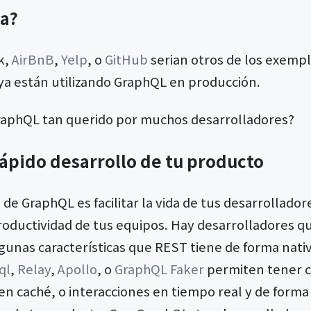
za?
k,
AirBnB
,
Yelp
, o
GitHub
serian otros de los exemp
ya están utilizando GraphQL en producción.
raphQL tan querido por muchos desarrolladores?
rápido desarrollo de tu producto
 de GraphQL es facilitar la vida de tus desarrollador
roductividad de tus equipos. Hay desarrolladores 
unas características que REST tiene de forma nativ
ql
,
Relay
,
Apollo
, o
GraphQL Faker
permiten tener c
 caché, o interacciones en tiempo real y de forma “