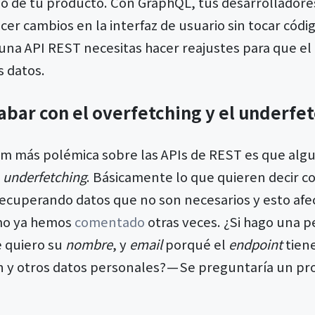
llo de tu producto. Con GraphQL, tus desarrollado
acer cambios en la interfaz de usuario sin tocar códi
una API REST necesitas hacer reajustes para que el
s datos.
abar con el overfetching y el underfe
om más polémica sobre las APIs de REST es que alg
s
underfetching
. Básicamente lo que quieren decir c
 recuperando datos que no son necesarios y esto afe
omo ya hemos
comentado
otras veces. ¿Si hago una p
e quiero su
nombre
, y
email
porqué el
endpoint
tien
n y otros datos personales? — Se preguntaría un p