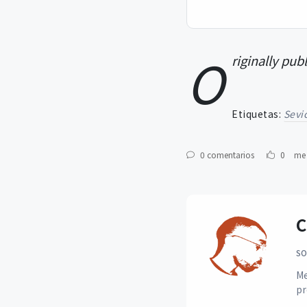
O
riginally pub
Etiquetas:
Sevi
0 comentarios
0
me 
C
SO
Me
pr