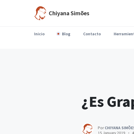
Chiyana Simões
Inicio
Blog
Contacto
Herramien
Llega agosto y el ritmo cambia.Parte del equipo está de vacaciones, disminuyen las reuniones,…
¿Es Gra
Por
CHIYANA SIMÕE
15 January 2019
4