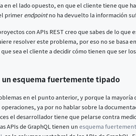
a en el lado opuesto, en que el cliente tiene que h
el primer
endpoint
no ha devuelto la información suf
 proyectos con APIs REST creo que sabes de lo que 
ere resolver este problema, por eso no se basa en
e que sea el cliente a decidir cómo tienen que ser lo
a un esquema fuertemente tipado
oblemas en el punto anterior, y porque la mayoría d
 operaciones, ya por no hablar sobre la documentaci
es el desarrollador tiene que pelarse contra med
 las APIs de GraphQL tienen un
esquema fuertement
QL
es la columna vertebral de las APIs de GraphQL. Es