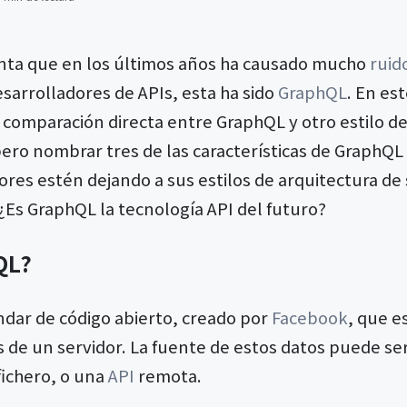
nta que en los últimos años ha causado mucho
ruid
sarrolladores de APIs, esta ha sido
GraphQL
. En est
comparación directa entre GraphQL y otro estilo d
ero nombrar tres de las características de GraphQL
res estén dejando a sus estilos de arquitectura de
¿Es GraphQL la tecnología API del futuro?
QL?
dar de código abierto, creado por
Facebook
, que e
s de un servidor. La fuente de estos datos puede se
fichero, o una
API
remota.