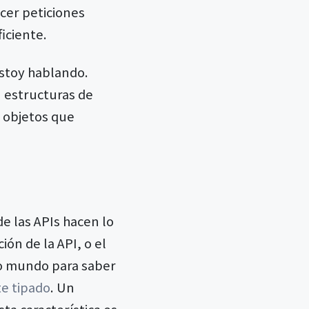
acer peticiones
iciente.
estoy hablando.
 estructuras de
s objetos que
e las APIs hacen lo
ón de la API, o el
io mundo para saber
e tipado
. Un
ta característica es