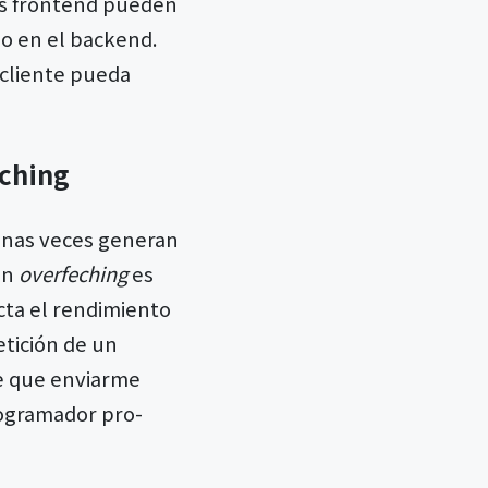
res frontend pueden
go en el backend.
 cliente pueda
tching
unas veces generan
on
overfeching
es
cta el rendimiento
etición de un
e que enviarme
rogramador pro-