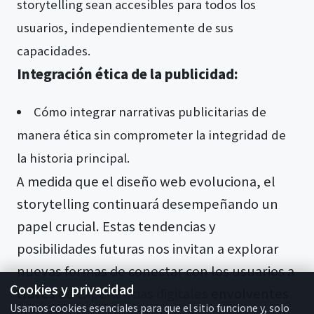
storytelling sean accesibles para todos los
usuarios, independientemente de sus
capacidades.
Integración ética de la publicidad:
Cómo integrar narrativas publicitarias de
manera ética sin comprometer la integridad de
la historia principal.
A medida que el diseño web evoluciona, el
storytelling continuará desempeñando un
papel crucial. Estas tendencias y
posibilidades futuras nos invitan a explorar
nuevas formas de conectar con los usuarios a
Cookies y privacidad
través de
experiencias digitales
envolventes
Usamos cookies esenciales para que el sitio funcione y, solo