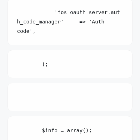
            'fos_oauth_server.aut
h_code_manager'     => 'Auth 
code',
        );
        $info = array();