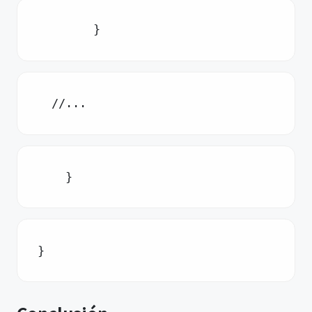
        }
  //...
    }
}