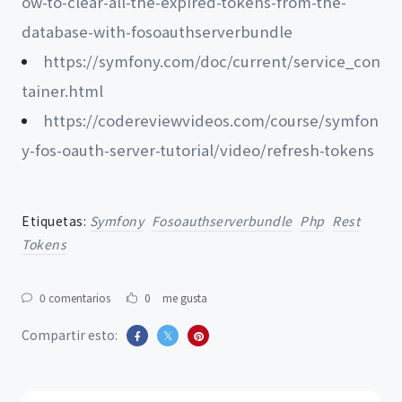
ow-to-clear-all-the-expired-tokens-from-the-
database-with-fosoauthserverbundle
https://symfony.com/doc/current/service_con
tainer.html
https://codereviewvideos.com/course/symfon
y-fos-oauth-server-tutorial/video/refresh-tokens
Etiquetas:
Symfony
Fosoauthserverbundle
Php
Rest
Tokens
0 comentarios
0
me gusta
Compartir esto: