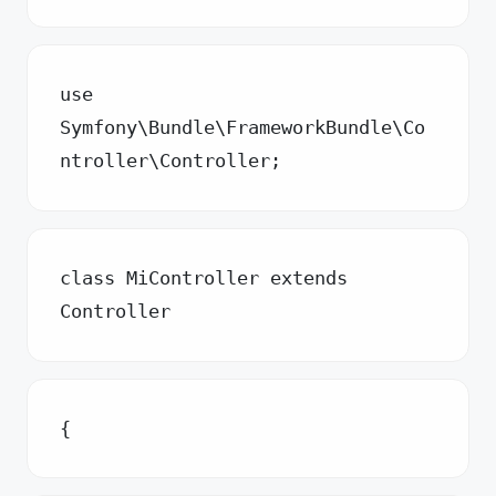
use 
Symfony\Bundle\FrameworkBundle\Co
ntroller\Controller;
class MiController extends 
Controller
{