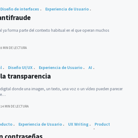
Diseño de interfaces
Experiencia de Usuario
antifraude
tal ya forma parte del contexto habitual en el que operan muchos
8 MIN DE LECTURA
al
Diseño UI/UX
Experiencia de Usuario
AI
 la transparencia
 digital donde una imagen, un texto, una voz o un vídeo pueden parecer
te…
14 MIN DE LECTURA
oducto
Experiencia de Usuario
UX Writing
Product
in contraseñas