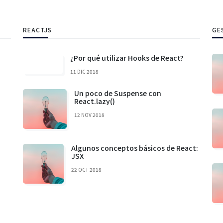
REACTJS
GE
¿Por qué utilizar Hooks de React?
11 DIC 2018
Un poco de Suspense con
React.lazy()
12 NOV 2018
Algunos conceptos básicos de React:
JSX
22 OCT 2018