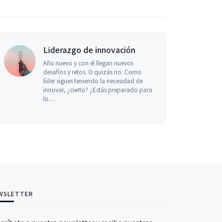
zgo de innovación
liderazgo innov
 y con él llegan nuevos
En esta “nueva era” d
y retos. O quizás no. Como
transformaciones, la 
es teniendo la necesidad de
más que una necesida
¿cierto? ¿Estás preparado para
competir y garantizar
de las…
WSLETTER