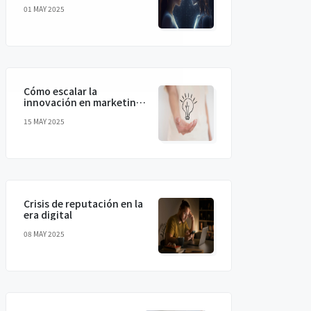
humanizando la IA para
01 MAY 2025
conectar de verdad
Cómo escalar la
innovación en marketing
sin perder la magia
15 MAY 2025
Crisis de reputación en la
era digital
08 MAY 2025