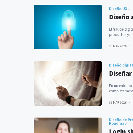
Diseño UX
Diseño 
El fraude digi
productos y…
23 MAR 2026
Diseño digit
Diseñar
En un entorno
completamen
09 MAR 2026
Diseño de Pr
Roadmap
Login s