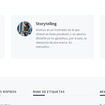
Storytelling
Lidera
Vivimos en un momento en el que
Año nuevo
ofrecer un buen producto o un servicio
desafíos 
eficiente ya no garantiza, por sí solo, la
líder sigu
relevancia de una marca. En
innovar, 
mercados…
lo…
S RÁPIDOS
NUBE DE ETIQUETAS
NE