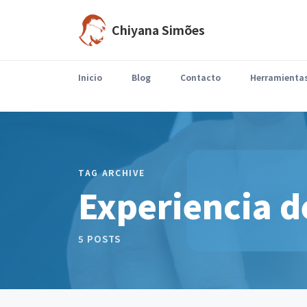
Chiyana Simões
Inicio
Blog
Contacto
Herramienta
Llega agosto y el ritmo cambia.Parte del equipo está de vacaciones, disminuyen las reuniones,…
TAG ARCHIVE
Experiencia d
5 POSTS