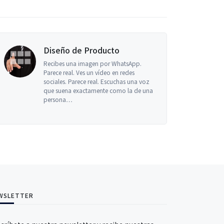
 de Producto
Comunicación
una imagen por WhatsApp.
Llegamos al último ar
l. Ves un vídeo en redes
serie sobre algunos de
Parece real. Escuchas una voz
comunicación más co
 exactamente como la de una
antes de seguir, te re
…
artículos…
WSLETTER