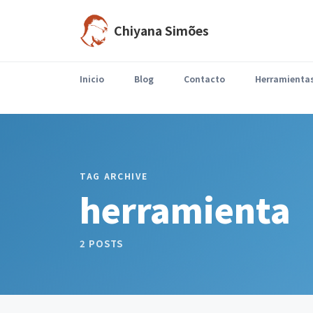
Chiyana Simões
Inicio
Blog
Contacto
Herramienta
Cada vez tomamos más decisiones acompañados por una recomendación automática.Una plataforma elige…
TAG ARCHIVE
herramienta
2 POSTS