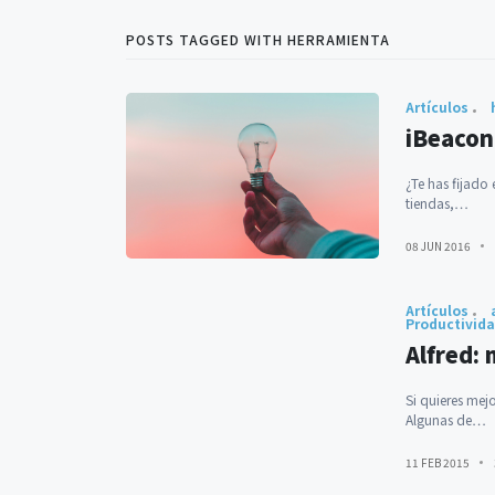
POSTS TAGGED WITH HERRAMIENTA
Artículos
iBeacon
¿Te has fijado
tiendas,…
08 JUN 2016
Artículos
Productivid
Alfred:
Si quieres mej
Algunas de…
11 FEB 2015