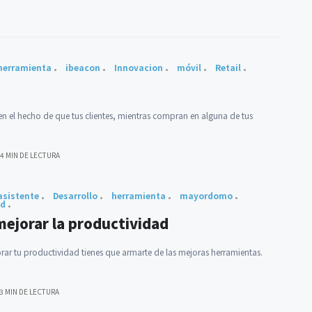
herramienta
ibeacon
Innovacion
móvil
Retail
 en el hecho de que tus clientes, mientras compran en alguna de tus
4 MIN DE LECTURA
asistente
Desarrollo
herramienta
mayordomo
ad
 mejorar la productividad
orar tu productividad tienes que armarte de las mejoras herramientas.
3 MIN DE LECTURA