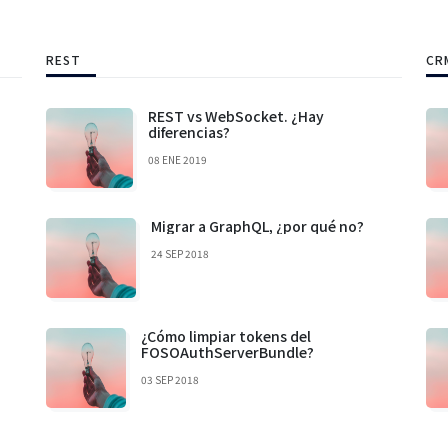
REST
CR
REST vs WebSocket. ¿Hay
diferencias?
08 ENE 2019
Migrar a GraphQL, ¿por qué no?
24 SEP 2018
¿Cómo limpiar tokens del
FOSOAuthServerBundle?
03 SEP 2018