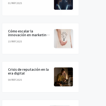
humanizando la IA para
01 MAY 2025
conectar de verdad
Cómo escalar la
innovación en marketing
sin perder la magia
15 MAY 2025
Crisis de reputación en la
era digital
08 MAY 2025