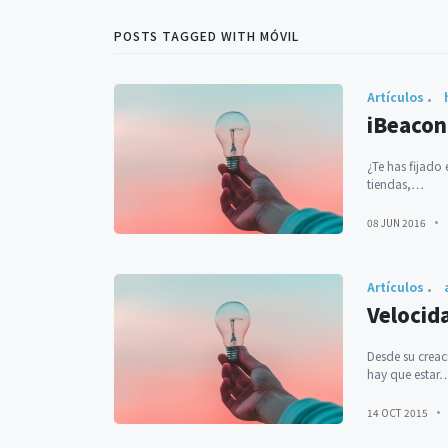
POSTS TAGGED WITH MÓVIL
Artículos
iBeacon
¿Te has fijado
tiendas,…
08 JUN 2016
Artículos
Velocid
Desde su creac
hay que estar
14 OCT 2015