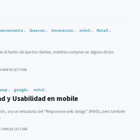
herramienta
ibeacon
Innovacion
móvil
Retail
 en el hecho de que tus clientes, mientras compran en alguna de tus
4 MIN DE LECTURA
amp
google
móvil
ad y Usabilidad en mobile
ión, soy un entusiasta del “Responsive web design” (RWD), pero también
…
3 MIN DE LECTURA