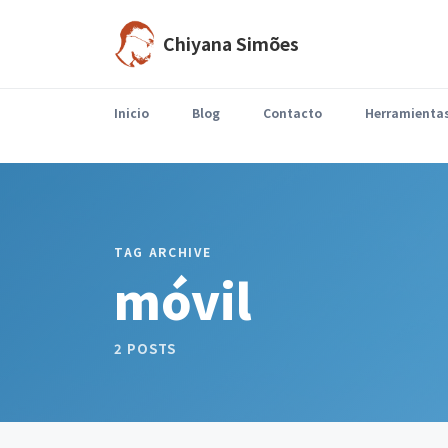
Chiyana Simões
Inicio
Blog
Contacto
Herramienta
Llega agosto y el ritmo cambia.Parte del equipo está de vacaciones, disminuyen las reuniones,…
TAG ARCHIVE
móvil
2 POSTS