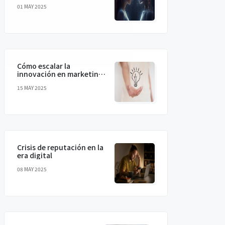
humanizando la IA para
01 MAY 2025
conectar de verdad
Cómo escalar la
innovación en marketing
sin perder la magia
15 MAY 2025
Crisis de reputación en la
era digital
08 MAY 2025