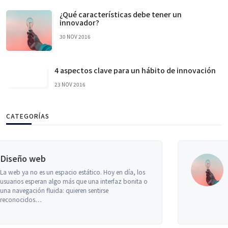
¿Qué características debe tener un
innovador?
30 NOV 2016
4 aspectos clave para un hábito de innovación
23 NOV 2016
CATEGORÍAS
aplicaciones
La telemedicina lleva años queriendo ser una
realidad integral en nuestra humanidad, pero sin
mucho éxito en la mayoría de los ámbitos. Sin
embargo, el método…